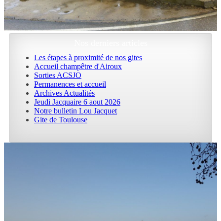
Nos derniers articles
Les étapes à proximité de nos gites
Accueil champêtre d'Airoux
Sorties ACSJO
Permanences et accueil
Archives Actualités
Jeudi Jacquaire 6 aout 2026
Notre bulletin Lou Jacquet
Gite de Toulouse