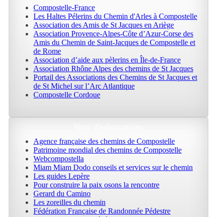
Compostelle-France
Les Haltes Pélerins du Chemin d'Arles à Compostelle
Association des Amis de St Jacques en Ariège
Association Provence-Alpes-Côte d’Azur-Corse des
Amis du Chemin de Saint-Jacques de Compostelle et
de Rome
Association d’aide aux pèlerins en Île-de-France
Association Rhône Alpes des chemins de St Jacques
Portail des Associations des Chemins de St Jacques et
de St Michel sur l’Arc Atlantique
Compostelle Cordoue
Sites d'informations
Agence française des chemins de Compostelle
Patrimoine mondial des chemins de Compostelle
Webcompostella
Miam Miam Dodo conseils et services sur le chemin
Les guides Lepère
Pour construire la paix osons la rencontre
Gerard du Camino
Les zoreilles du chemin
Fédération Française de Randonnée Pédestre