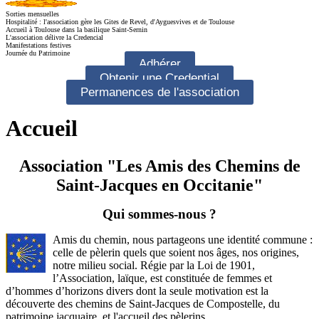
Sorties mensuelles
Hospitalité : l'association gère les Gites de Revel, d'Ayguesvives et de Toulouse
Accueil à Toulouse dans la basilique Saint-Sernin
L'association délivre la Credencial
Manifestations festives
Journée du Patrimoine
Adhérer
Obtenir une Credential
Permanences de l'association
Accueil
Association "Les Amis des Chemins de
Saint-Jacques en Occitanie"
Qui sommes-nous ?
Amis du chemin, nous partageons une identité commune :
celle de pèlerin quels que soient nos âges, nos origines,
notre milieu social. Régie par la Loi de 1901,
l’Association, laïque, est constituée de femmes et
d’hommes d’horizons divers dont la seule motivation est la
découverte des chemins de
Saint-Jacques
de Compostelle, du
patrimoine jacquaire, et l'accueil des pèlerins.