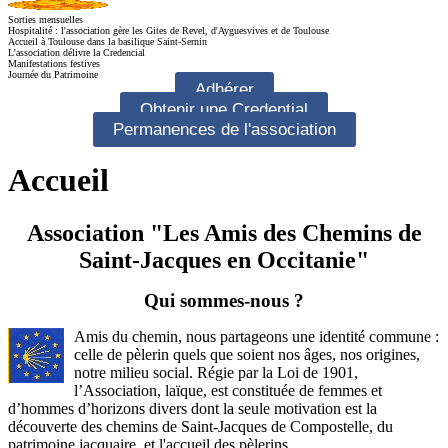
Sorties mensuelles
Hospitalité : l'association gère les Gites de Revel, d'Ayguesvives et de Toulouse
Accueil à Toulouse dans la basilique Saint-Sernin
L'association délivre la Credencial
Manifestations festives
Journée du Patrimoine
Adhérer
Obtenir une Credential
Permanences de l'association
Accueil
Association "Les Amis des Chemins de
Saint-Jacques en Occitanie"
Qui sommes-nous ?
Amis du chemin, nous partageons une identité commune :
celle de pèlerin quels que soient nos âges, nos origines,
notre milieu social. Régie par la Loi de 1901,
l’Association, laïque, est constituée de femmes et
d’hommes d’horizons divers dont la seule motivation est la
découverte des chemins de
Saint-Jacques
de Compostelle, du
patrimoine jacquaire, et l'accueil des pèlerins.