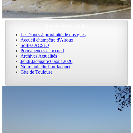
Nos derniers articles
Les étapes à proximité de nos gites
Accueil champêtre d'Airoux
Sorties ACSJO
Permanences et accueil
Archives Actualités
Jeudi Jacquaire 6 aout 2026
Notre bulletin Lou Jacquet
Gite de Toulouse