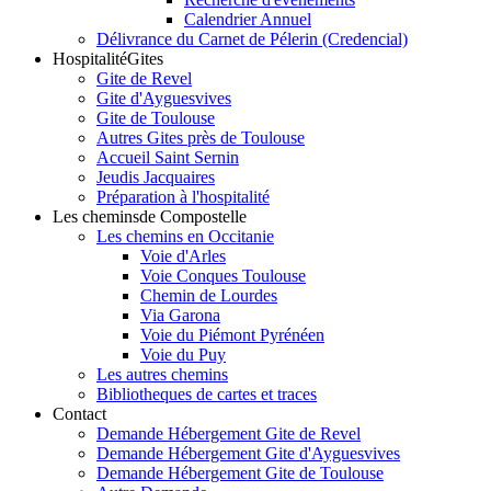
Calendrier Annuel
Délivrance du Carnet de Pélerin (Credencial)
Hospitalité
Gites
Gite de Revel
Gite d'Ayguesvives
Gite de Toulouse
Autres Gites près de Toulouse
Accueil Saint Sernin
Jeudis Jacquaires
Préparation à l'hospitalité
Les chemins
de Compostelle
Les chemins en Occitanie
Voie d'Arles
Voie Conques Toulouse
Chemin de Lourdes
Via Garona
Voie du Piémont Pyrénéen
Voie du Puy
Les autres chemins
Bibliotheques de cartes et traces
Contact
Demande Hébergement Gite de Revel
Demande Hébergement Gite d'Ayguesvives
Demande Hébergement Gite de Toulouse