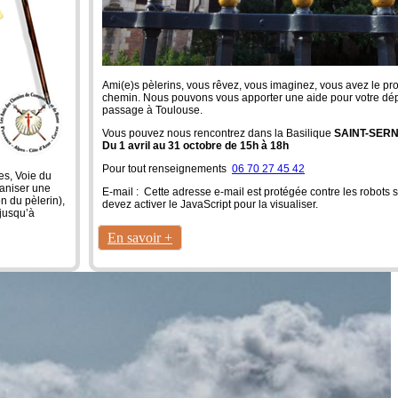
Ami(e)s pèlerins, vous rêvez, vous imaginez, vous avez le pro
chemin. Nous pouvons vous apporter une aide pour votre dép
passage à Toulouse.
Vous pouvez nous rencontrez dans la Basilique
SAINT-SERN
Du 1 avril au 31 octobre de 15h à 18h
Pour tout renseignements
06 70 27 45 42
es, Voie du
aniser une
E-mail :
Cette adresse e-mail est protégée contre les robot
n du pèlerin),
devez activer le JavaScript pour la visualiser.
jusqu’à
En savoir +