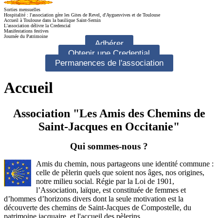
Sorties mensuelles
Hospitalité : l'association gère les Gites de Revel, d'Ayguesvives et de Toulouse
Accueil à Toulouse dans la basilique Saint-Sernin
L'association délivre la Credencial
Manifestations festives
Journée du Patrimoine
Adhérer
Obtenir une Credential
Permanences de l'association
Accueil
Association "Les Amis des Chemins de
Saint-Jacques en Occitanie"
Qui sommes-nous ?
Amis du chemin, nous partageons une identité commune :
celle de pèlerin quels que soient nos âges, nos origines,
notre milieu social. Régie par la Loi de 1901,
l’Association, laïque, est constituée de femmes et
d’hommes d’horizons divers dont la seule motivation est la
découverte des chemins de
Saint-Jacques
de Compostelle, du
patrimoine jacquaire, et l'accueil des pèlerins.