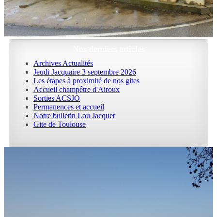
Nos derniers articles
Archives Actualités
Jeudi Jacquaire 3 septembre 2026
Les étapes à proximité de nos gites
Accueil champêtre d'Airoux
Sorties ACSJO
Permanences et accueil
Notre bulletin Lou Jacquet
Gite de Toulouse