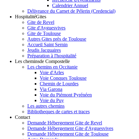
Calendrier Annuel
Délivrance du Carnet de Pélerin (Credencial)
Hospitalité
Gites
Gite de Revel
Gite d'Ayguesvives
Gite de Toulouse
Autres Gites près de Toulouse
Accueil Saint Sernin
Jeudis Jacquaires
Préparation à l'hospitalité
Les chemins
de Compostelle
Les chemins en Occitanie
Voie d'Arles
Voie Conques Toulouse
Chemin de Lourdes
Via Garona
Voie du Piémont Pyrénéen
Voie du Puy
Les autres chemins
Bibliotheques de cartes et traces
Contact
Demande Hébergement Gite de Revel
Demande Hébergement Gite d'Ayguesvives
Demande Hébergement Gite de Toulouse