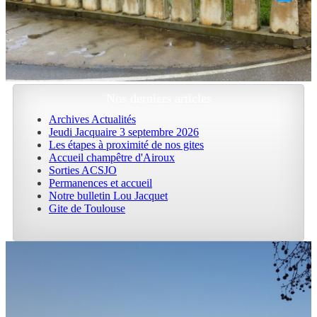
Nos derniers articles
Archives Actualités
Jeudi Jacquaire 3 septembre 2026
Les étapes à proximité de nos gites
Accueil champêtre d'Airoux
Sorties ACSJO
Permanences et accueil
Notre bulletin Lou Jacquet
Gite de Toulouse