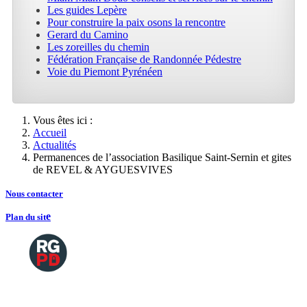
Les guides Lepère
Pour construire la paix osons la rencontre
Gerard du Camino
Les zoreilles du chemin
Fédération Française de Randonnée Pédestre
Voie du Piemont Pyrénéen
Vous êtes ici :
Accueil
Actualités
Permanences de l’association Basilique Saint-Sernin et gites
de REVEL & AYGUESVIVES
Nous contacte
r
e
Plan du sit
Copyright
2026 Tous droits de reproductions
©
réservés
Mentions légales