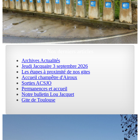
Nos derniers articles
Archives Actualités
Jeudi Jacquaire 3 septembre 2026
Les étapes à proximité de nos gites
Accueil champêtre d'Airoux
Sorties ACSJO
Permanences et accueil
Notre bulletin Lou Jacquet
Gite de Toulouse