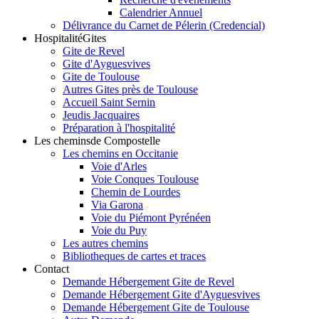
Calendrier Annuel
Délivrance du Carnet de Pélerin (Credencial)
Hospitalité
Gites
Gite de Revel
Gite d'Ayguesvives
Gite de Toulouse
Autres Gites près de Toulouse
Accueil Saint Sernin
Jeudis Jacquaires
Préparation à l'hospitalité
Les chemins
de Compostelle
Les chemins en Occitanie
Voie d'Arles
Voie Conques Toulouse
Chemin de Lourdes
Via Garona
Voie du Piémont Pyrénéen
Voie du Puy
Les autres chemins
Bibliotheques de cartes et traces
Contact
Demande Hébergement Gite de Revel
Demande Hébergement Gite d'Ayguesvives
Demande Hébergement Gite de Toulouse