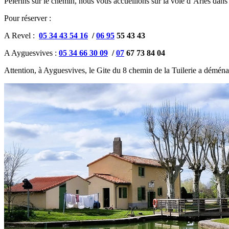
Pèlerins sur le chemin, nous vous accueillons sur la voie d’Arles dan
Pour réserver :
A Revel :
05 34 43 54 16
/
06 95
55 43 43
A Ayguesvives :
05 34 66 30 09
/
07
67 73 84 04
Attention, à Ayguesvives, le Gite du 8 chemin de la Tuilerie a déména