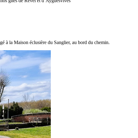
s nos gites de Revel et d’Ayguesvives
gé à la Maison éclusière du Sanglier, au bord du chemin.