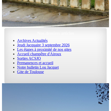
Nos derniers articles
Archives Actualités
Jeudi Jacquaire 3 septembre 2026
Les étapes à proximité de nos gites
Accueil champêtre d'Airoux
Sorties ACSJO
Permanences et accueil
Notre bulletin Lou Jacquet
Gite de Toulouse