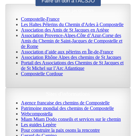
Faire un don à l'ACSJO
Associations jacquaires
Compostelle-France
Les Haltes Pélerins du Chemin d'Arles à Compostelle
Association des Amis de St Jacques en Ariège
Association Provence-Alpes-Côte d’Azur-Corse des
Amis du Chemin de Saint-Jacques de Compostelle et
de Rome
Association d’aide aux pèlerins en Île-de-France
Association Rhône Alpes des chemins de St Jacques
Portail des Associations des Chemins de St Jacques et
de St Michel sur l’Arc Atlantique
Compostelle Cordoue
Sites d'informations
Agence française des chemins de Compostelle
Patrimoine mondial des chemins de Compostelle
Webcompostella
Miam Miam Dodo conseils et services sur le chemin
Les guides Lepère
Pour construire la paix osons la rencontre
Gerard du Camino