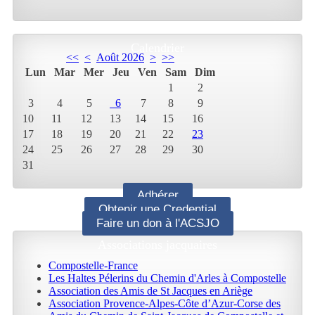
Calendrier
<<
<
Août 2026
>
>>
Lun
Mar
Mer
Jeu
Ven
Sam
Dim
1
2
3
4
5
6
7
8
9
10
11
12
13
14
15
16
17
18
19
20
21
22
23
24
25
26
27
28
29
30
31
Adhérer
Obtenir une Credential
Faire un don à l'ACSJO
Associations jacquaires
Compostelle-France
Les Haltes Pélerins du Chemin d'Arles à Compostelle
Association des Amis de St Jacques en Ariège
Association Provence-Alpes-Côte d’Azur-Corse des