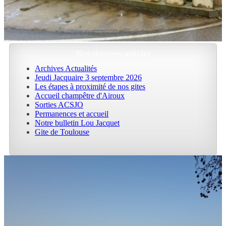
Nos derniers articles
Archives Actualités
Jeudi Jacquaire 3 septembre 2026
Les étapes à proximité de nos gites
Accueil champêtre d'Airoux
Sorties ACSJO
Permanences et accueil
Notre bulletin Lou Jacquet
Gite de Toulouse