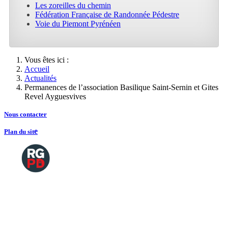
Les zoreilles du chemin
Fédération Française de Randonnée Pédestre
Voie du Piemont Pyrénéen
Vous êtes ici :
Accueil
Actualités
Permanences de l’association Basilique Saint-Sernin et Gites
Revel Ayguesvives
Nous contacte
r
e
Plan du sit
Copyright
2026 Tous droits de reproductions
©
réservés
Mentions légales