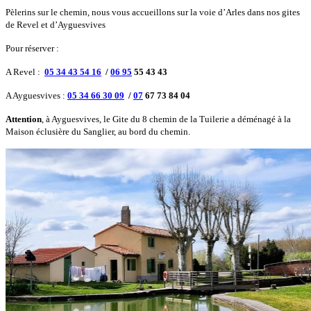
Pèlerins sur le chemin, nous vous accueillons sur la voie d’Arles dans nos gites
de Revel et d’Ayguesvives
Pour réserver :
A Revel :
05 34 43 54 16
/
06 95
55 43 43
A Ayguesvives :
05 34 66 30 09
/
07
67 73 84 04
Attention
, à Ayguesvives, le Gite du 8 chemin de la Tuilerie a déménagé à la
Maison éclusière du Sanglier, au bord du chemin.