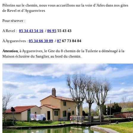
Pèlerins sur le chemin, nous vous accueillons sur la voie d’Arles dans nos gites
de Revel et d’Ayguesvives
Pour réserver :
A Revel :
05 34 43 54 16
/
06 95
55 43 43
A Ayguesvives :
05 34 66 30 09
/
07
67 73 84 04
Attention
, à Ayguesvives, le Gite du 8 chemin de la Tuilerie a déménagé à la
Maison éclusière du Sanglier, au bord du chemin.