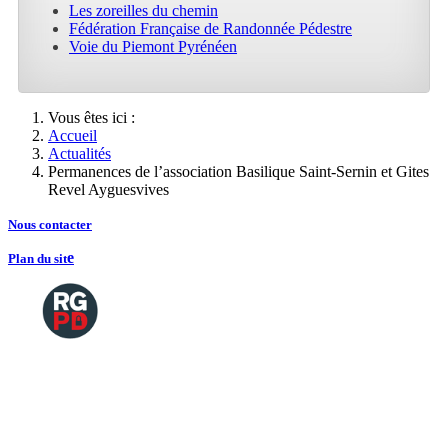
Les zoreilles du chemin
Fédération Française de Randonnée Pédestre
Voie du Piemont Pyrénéen
Vous êtes ici :
Accueil
Actualités
Permanences de l’association Basilique Saint-Sernin et Gites
Revel Ayguesvives
Nous contacte
r
e
Plan du sit
Copyright
2026 Tous droits de reproductions
©
réservés
Mentions légales