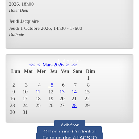
2026
,
18h00
Hotel Dieu
Jeudi Jacquaire
Jeudi 1 Octobre 2026
, 14h30
-
17h00
Dalbade
Calendrier
<<
<
Mars 2026
>
>>
Lun
Mar
Mer
Jeu
Ven
Sam
Dim
1
2
3
4
5
6
7
8
9
10
11
12
13
14
15
16
17
18
19
20
21
22
23
24
25
26
27
28
29
30
31
Adhérer
Obtenir une Credential
Faire un don à l'ACSJO