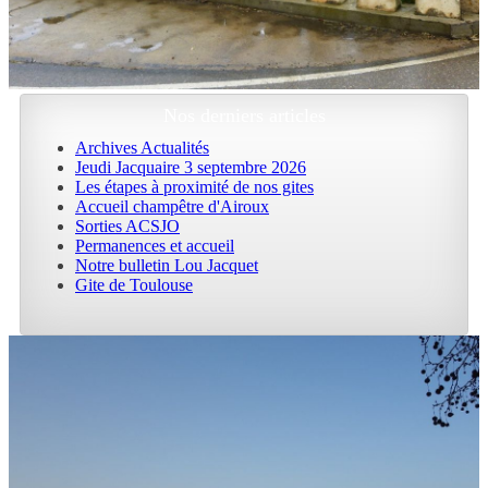
Nos derniers articles
Archives Actualités
Jeudi Jacquaire 3 septembre 2026
Les étapes à proximité de nos gites
Accueil champêtre d'Airoux
Sorties ACSJO
Permanences et accueil
Notre bulletin Lou Jacquet
Gite de Toulouse