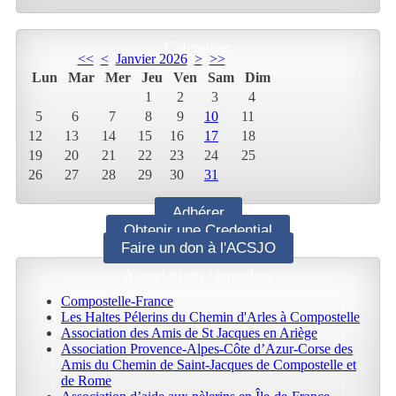
Calendrier
<<
<
Janvier 2026
>
>>
Lun
Mar
Mer
Jeu
Ven
Sam
Dim
1
2
3
4
5
6
7
8
9
10
11
12
13
14
15
16
17
18
19
20
21
22
23
24
25
26
27
28
29
30
31
Adhérer
Obtenir une Credential
Faire un don à l'ACSJO
Associations jacquaires
Compostelle-France
Les Haltes Pélerins du Chemin d'Arles à Compostelle
Association des Amis de St Jacques en Ariège
Association Provence-Alpes-Côte d’Azur-Corse des
Amis du Chemin de Saint-Jacques de Compostelle et
de Rome