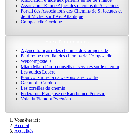
Association d’aide aux pèlerins en Île-de-France
Association Rhône Alpes des chemins de St Jacques
Portail des Associations des Chemins de St Jacques et
de St Michel sur l’Arc Atlantique
Compostelle Cordoue
Sites d'informations
Agence française des chemins de Compostelle
Patrimoine mondial des chemins de Compostelle
Webcompostella
Miam Miam Dodo conseils et services sur le chemin
Les guides Lepère
Pour construire la paix osons la rencontre
Gerard du Camino
Les zoreilles du chemin
Fédération Française de Randonnée Pédestre
Voie du Piemont Pyrénéen
Vous êtes ici :
Accueil
Actualités