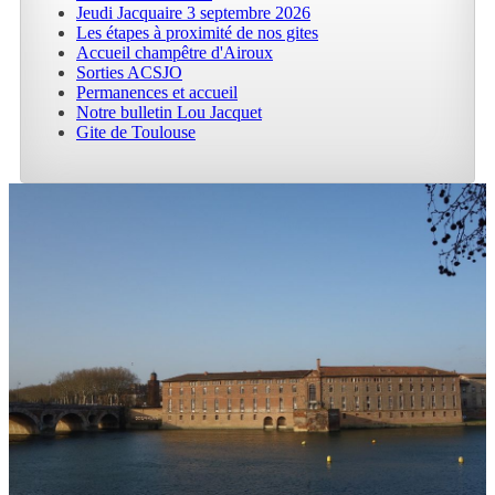
Jeudi Jacquaire 3 septembre 2026
Les étapes à proximité de nos gites
Accueil champêtre d'Airoux
Sorties ACSJO
Permanences et accueil
Notre bulletin Lou Jacquet
Gite de Toulouse