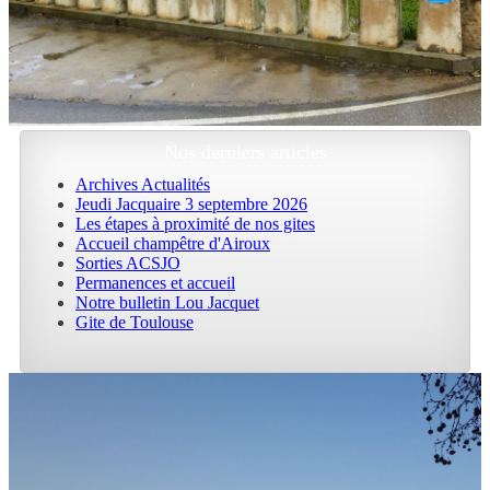
Nos derniers articles
Archives Actualités
Jeudi Jacquaire 3 septembre 2026
Les étapes à proximité de nos gites
Accueil champêtre d'Airoux
Sorties ACSJO
Permanences et accueil
Notre bulletin Lou Jacquet
Gite de Toulouse