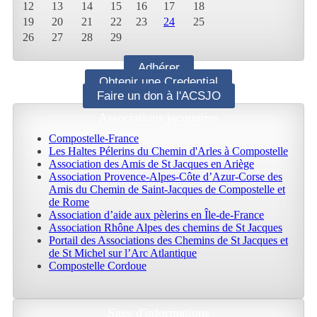
12
13
14
15
16
17
18
19
20
21
22
23
24
25
26
27
28
29
Adhérer
Obtenir une Credential
Faire un don à l'ACSJO
Associations jacquaires
Compostelle-France
Les Haltes Pélerins du Chemin d'Arles à Compostelle
Association des Amis de St Jacques en Ariège
Association Provence-Alpes-Côte d’Azur-Corse des
Amis du Chemin de Saint-Jacques de Compostelle et
de Rome
Association d’aide aux pèlerins en Île-de-France
Association Rhône Alpes des chemins de St Jacques
Portail des Associations des Chemins de St Jacques et
de St Michel sur l’Arc Atlantique
Compostelle Cordoue
Sites d'informations