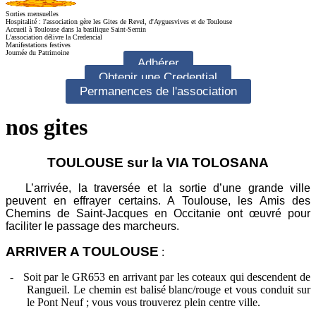
Sorties mensuelles
Hospitalité : l'association gère les Gites de Revel, d'Ayguesvives et de Toulouse
Accueil à Toulouse dans la basilique Saint-Sernin
L'association délivre la Credencial
Manifestations festives
Journée du Patrimoine
Adhérer
Obtenir une Credential
Permanences de l'association
nos gites
TOULOUSE sur la VIA TOLOSANA
L’arrivée, la traversée et la sortie d’une grande ville
peuvent en effrayer certains. A Toulouse, les Amis des
Chemins de Saint-Jacques en Occitanie ont œuvré pour
faciliter le passage des marcheurs.
ARRIVER A TOULOUSE
:
-
Soit par le GR653 en arrivant par les coteaux qui descendent de
Rangueil. Le chemin est balisé blanc/rouge et vous conduit sur
le Pont Neuf ; vous vous trouverez plein centre ville.