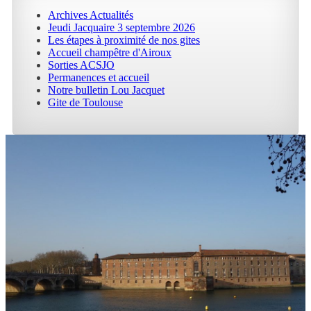
Archives Actualités
Jeudi Jacquaire 3 septembre 2026
Les étapes à proximité de nos gites
Accueil champêtre d'Airoux
Sorties ACSJO
Permanences et accueil
Notre bulletin Lou Jacquet
Gite de Toulouse