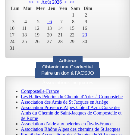
<<
<
Août 2026
>
>>
Lun
Mar
Mer
Jeu
Ven
Sam
Dim
1
2
3
4
5
6
7
8
9
10
11
12
13
14
15
16
17
18
19
20
21
22
23
24
25
26
27
28
29
30
31
Adhérer
Obtenir une Credential
Faire un don à l'ACSJO
Associations jacquaires
Compostelle-France
Les Haltes Pélerins du Chemin d'Arles à Compostelle
Association des Amis de St Jacques en Ariège
Association Provence-Alpes-Côte d’Azur-Corse des
Amis du Chemin de Saint-Jacques de Compostelle et
de Rome
Association d’aide aux pèlerins en Île-de-France
Association Rhône Alpes des chemins de St Jacques
Portail des Associations des Chemins de St Jacques et