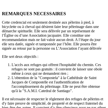
REMARQUES NECESSAIRES
Cette credencial est seulement destinée aux pèlerins à pied, à
bicyclette ou à cheval qui désirent faire leur pèlerinage dans une
démarche spirituelle. Elle sera délivrée par un représentant de
l’Église ou d’une Association jacquaire. Elle constitue une
recommandation mais ne fait valoir aucun droit. A l’étape du jour
elle sera datée, signée et tamponnée par l’hôte. Elle pourra être
signée au retour par la personne ou L’Association l’ayant délivrée
Elle sert deux objectifs :
L'accès aux refuges qui offrent l'hospitalité du chemin. Ces
refuges ne sont pas gratuits : il convient de laisser une obole
même à ceux qui ne demandent rien ;
L'obtention de la "Compostela" à la Cathédrale de Saint
Jacques de Compostelle est l'authentification de
l'accomplissement du pèlerinage. Elle ne peut être obtenue
qu'à la
"S.A.M.I. Catedral de Santiago".
Il est nécessaire de respecter le règlement des refuges de pèlerins et
d'y faire preuve de simplicité, de propreté et de respect fraternel du
bien-être des autres. Il convient d’y être silencieux pour ne pas gêner