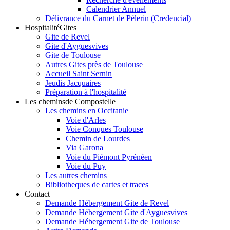
Calendrier Annuel
Délivrance du Carnet de Pélerin (Credencial)
Hospitalité
Gites
Gite de Revel
Gite d'Ayguesvives
Gite de Toulouse
Autres Gites près de Toulouse
Accueil Saint Sernin
Jeudis Jacquaires
Préparation à l'hospitalité
Les chemins
de Compostelle
Les chemins en Occitanie
Voie d'Arles
Voie Conques Toulouse
Chemin de Lourdes
Via Garona
Voie du Piémont Pyrénéen
Voie du Puy
Les autres chemins
Bibliotheques de cartes et traces
Contact
Demande Hébergement Gite de Revel
Demande Hébergement Gite d'Ayguesvives
Demande Hébergement Gite de Toulouse