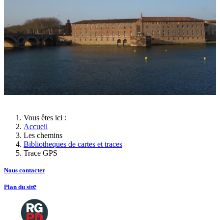
Vous êtes ici :
Accueil
Les chemins
Bibliotheques de cartes et traces
Trace GPS
Nous contacte
r
e
Plan du sit
Copyright
2026 Tous droits de reproductions
©