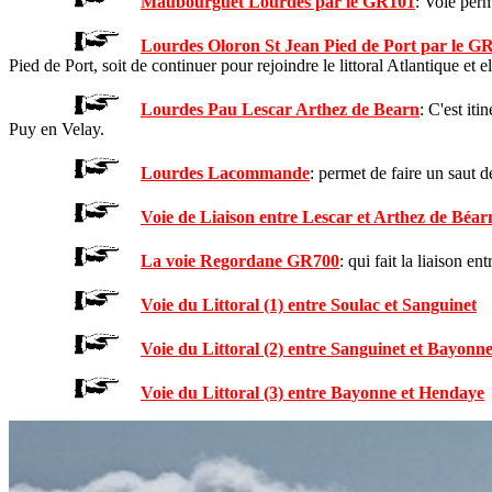
Maubourguet Lourdes par le GR101
: Voie per
Lourdes Oloron St Jean Pied de Port par le GR
Pied de Port, soit de continuer pour rejoindre le littoral Atlantique et
Lourdes Pau Lescar Arthez de Bearn
:
C'est iti
Puy en Velay.
Lourdes Lacommande
: permet de faire un sau
Voie de Liaison entre Lescar et Arthez de Béar
La voie Regordane GR700
: qui fait la liaison e
Voie du Littoral (1) entre Soulac et Sanguinet
Voie du Littoral (2) entre Sanguinet et Bayonn
Voie du Littoral (3) entre Bayonne et Hendaye