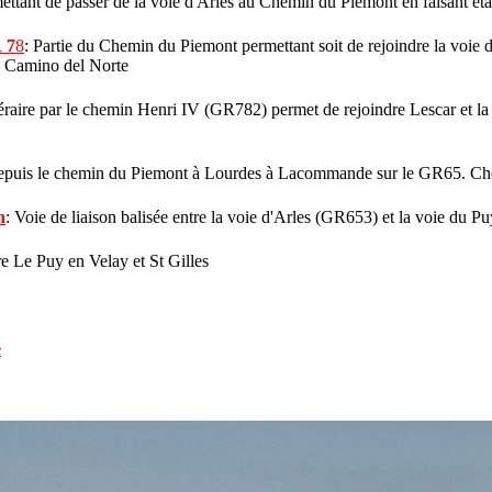
mettant de passer de la voie d'Arles au Chemin du Piemont en faisant ét
 7
8
: Partie du Chemin du Piemont permettant soit de rejoindre la voie d
 el Camino del Norte
néraire par le chemin Henri IV (GR782) permet de rejoindre Lescar et la
t depuis le chemin du Piemont à Lourdes à Lacommande sur le GR65. C
n
: Voie de liaison balisée entre la voie d'Arles (GR653) et la voie du 
ntre Le Puy en Velay et St Gilles
e