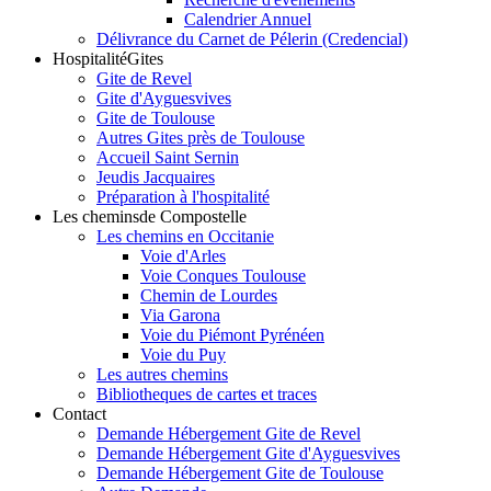
Calendrier Annuel
Délivrance du Carnet de Pélerin (Credencial)
Hospitalité
Gites
Gite de Revel
Gite d'Ayguesvives
Gite de Toulouse
Autres Gites près de Toulouse
Accueil Saint Sernin
Jeudis Jacquaires
Préparation à l'hospitalité
Les chemins
de Compostelle
Les chemins en Occitanie
Voie d'Arles
Voie Conques Toulouse
Chemin de Lourdes
Via Garona
Voie du Piémont Pyrénéen
Voie du Puy
Les autres chemins
Bibliotheques de cartes et traces
Contact
Demande Hébergement Gite de Revel
Demande Hébergement Gite d'Ayguesvives
Demande Hébergement Gite de Toulouse