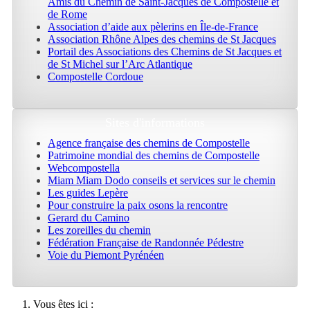
Amis du Chemin de Saint-Jacques de Compostelle et
de Rome
Association d’aide aux pèlerins en Île-de-France
Association Rhône Alpes des chemins de St Jacques
Portail des Associations des Chemins de St Jacques et
de St Michel sur l’Arc Atlantique
Compostelle Cordoue
Sites d'informations
Agence française des chemins de Compostelle
Patrimoine mondial des chemins de Compostelle
Webcompostella
Miam Miam Dodo conseils et services sur le chemin
Les guides Lepère
Pour construire la paix osons la rencontre
Gerard du Camino
Les zoreilles du chemin
Fédération Française de Randonnée Pédestre
Voie du Piemont Pyrénéen
Vous êtes ici :