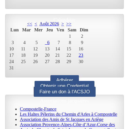
Calendrier
<<
<
Août 2026
>
>>
Lun
Mar
Mer
Jeu
Ven
Sam
Dim
1
2
3
4
5
6
7
8
9
10
11
12
13
14
15
16
17
18
19
20
21
22
23
24
25
26
27
28
29
30
31
Adhérer
Obtenir une Credential
Faire un don à l'ACSJO
Associations jacquaires
Compostelle-France
Les Haltes Pélerins du Chemin d'Arles à Compostelle
Association des Amis de St Jacques en Ariège
Association Provence-Alpes-Côte d’Azur-Corse des