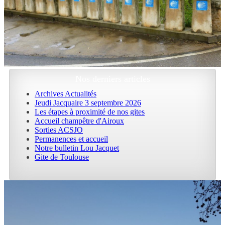
Nos derniers articles
Archives Actualités
Jeudi Jacquaire 3 septembre 2026
Les étapes à proximité de nos gites
Accueil champêtre d'Airoux
Sorties ACSJO
Permanences et accueil
Notre bulletin Lou Jacquet
Gite de Toulouse